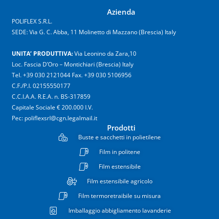
Azienda
POLIFLEX S.R.L.
SEDE: Via G. C. Abba, 11 Molinetto di Mazzano (Brescia) Italy
UNITA’ PRODUTTIVA:
Via Leonino da Zara,10
Loc. Fascia D’Oro – Montichiari (Brescia) Italy
Tel. +39 030 2121044 Fax. +39 030 5106956
C.F./P.I. 02155550177
C.C.I.A.A. R.E.A. n. BS-317859
Capitale Sociale € 200.000 I.V.
Pec: poliflexsrl@cgn.legalmail.it
Prodotti
Buste e sacchetti in polietilene
Film in politene
Film estensibile
Film estensibile agricolo
Film termoretraibile su misura
Imballaggio abbigliamento lavanderie