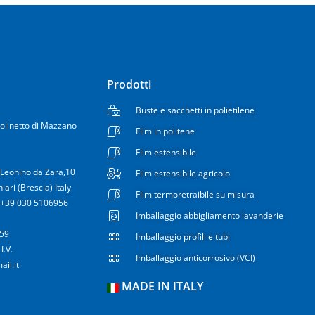
Prodotti
Buste e sacchetti in polietilene
Molinetto di Mazzano
Film in politene
Film estensibile
 Leonino da Zara,10
Film estensibile agricolo
iari (Brescia) Italy
Film termoretraibile su misura
. +39 030 5106956
Imballaggio abbigliamento lavanderie
859
Imballaggio profili e tubi
I.V.
Imballaggio anticorrosivo (VCI)
ail.it
MADE IN ITALY