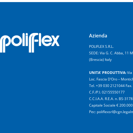
Azienda
POLIFLEX S.R.L.
SEDE: Via G. C. Abba, 11 
(Brescia) Italy
UNITA’ PRODUTTIVA:
Via
Loc. Fascia D’Oro – Montich
Tel. +39 030 2121044 Fax
C.F./P.I. 02155550177
C.C.I.A.A. R.E.A. n. BS-317
Capitale Sociale € 200.000 
Pec: poliflexsrl@cgn.legalm