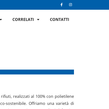
F
I
a
n
c
s
e
t
b
a
CORRELATI
CONTATTI
o
g
o
r
k
a
-
m
f
rifiuti, realizzati al 100% con polietilene
eco-sostenibile. Offriamo una varietà di