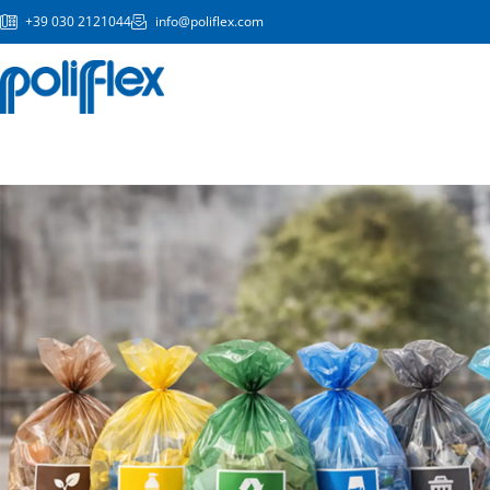
Vai
+39 030 2121044
info@poliflex.com
al
contenuto